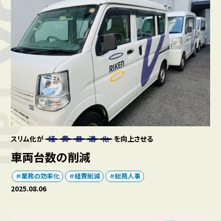
スリム化が
経
費
最
適
化
を向上させる
車両台数の削減
業務の効率化
経費削減
総務人事
2025.08.06